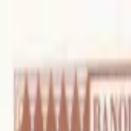
Back to collection
20 francs 1970
Africa ›
Burundi
P-
21b
1970
Banque de la Republique du Burundi
UNC
PMG Search